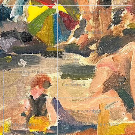
14:00 Kinderworkshop Kunie
Blom
woensdag 17 juni
Rond de festivaltent
Masterclass Corinna Weiner –
13.00 uur
Micro Still Life
donderdag 18 juni
Festivaltent
Amateur workshop:
– Jurriaan van Hall om 11:00
vrijdag 19 juni