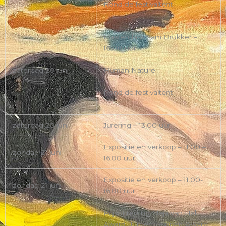
Rond de festivaltent
Masterclass Sam Drukker –
10.00 uur
Human Nature
zaterdag 20 juni
Rond de festivaltent
zaterdag 20 juni
Jurering – 13.00 uur
Expositie en verkoop – 11.00 –
zondag 21 juni
16.00 uur
Expositie en verkoop – 11.00-
zondag 21 juni
16.00 uur
Prijsuitreiking Maja van Hall
Award, Jurgen Leippert Award