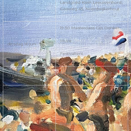
Landgoed Klein Leeuwenhorst,
Gooweg 45, Noordwijkerhout
19:30 Masterclass Gijs Donker
Muze
dinsdag 16 juni
Festivaltent
Expositie en start verkoop –
17 t/m 20 juni
11.00 – 20.00 uur
Masterclass Irma Braat – 13.00
uur
Model in een zee van patronen
woensdag 17 juni
Rond de festivaltent