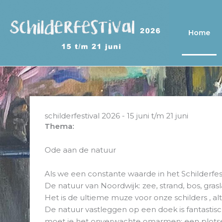
Ga
naar
de
Home
inhoud
schilderfestival 2026 - 15 juni t/m 21 juni
Thema:
Ode aan de natuur
Als we een constante waarde in het Schilderfe
De natuur van Noordwijk: zee, strand, bos, gras
Het is de ultieme muze voor onze schilders , alt
De natuur vastleggen op een doek is fantastisch
moet je het onverwachte omarmen: een plotsel