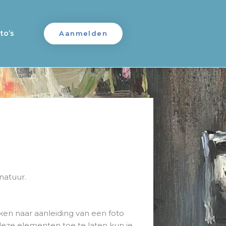
to’s
Aanmelden
natuur.
rken naar aanleiding van een foto
eze elementen toe te laten kun je