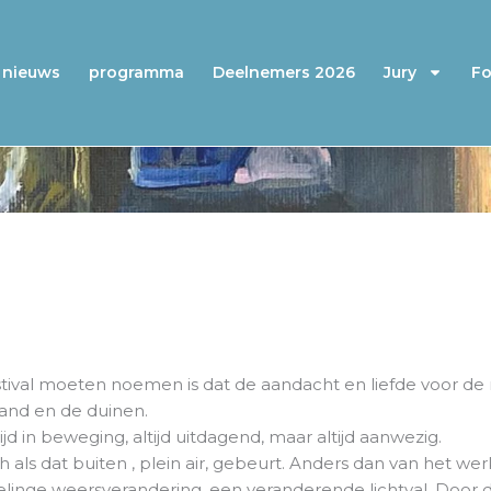
nieuws
programma
Deelnemers 2026
Jury
Fo
stival moeten noemen is dat de aandacht en liefde voor de 
land en de duinen.
ijd in beweging, altijd uitdagend, maar altijd aanwezig.
 als dat buiten , plein air, gebeurt. Anders dan van het we
inge weersverandering, een veranderende lichtval. Door d