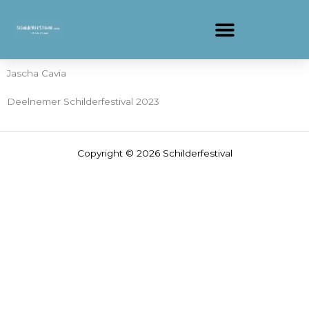
Ga
naar
de
inhoud
Jascha Cavia
Deelnemer Schilderfestival 2023
Copyright © 2026 Schilderfestival